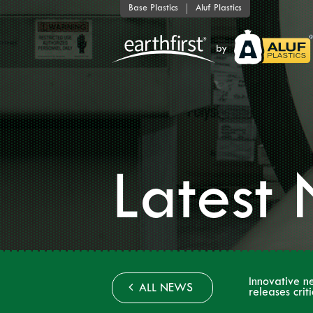
Base Plastics
Aluf Plastics
by
Latest 
Innovative n
ALL NEWS
releases crit